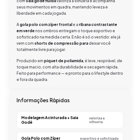
com
saia godê fluida
valoriza a silhueta e acompanha
seus movimentos em quadra, mantendo leveza e
liberdade em cada jogada.
A
gola polo com zíper frontal
e a
ribana contrastante
em verde
nos ombros entregam o toque esportivo e
sofisticado na medida certa. E não é só o vestido: ele já
vem com
shorts de compressão para
deixar você
totalmente livre para jogar.
Produzido em
piquet de poliamida
, é leve, respirável, de
toque macio, com alta durabilidade e secagem rápida.
Feito para performance — e pronto para o lifestyle dentro
e fora da quadra.
Informações Rápidas
Modelagem Acinturada + Saia
valoriza a
Godê
silhueta
Gola Polo com Zíper
esportivo e sofisticado