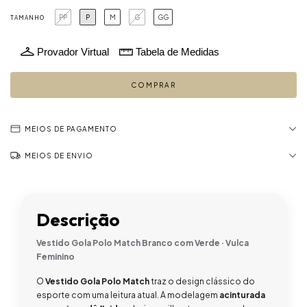
PP
P
M
G
GG
TAMANHO
Provador Virtual
Tabela de Medidas
MEIOS DE PAGAMENTO
MEIOS DE ENVIO
Descrição
Vestido Gola Polo Match Branco com Verde · Vulca
Feminino
O
Vestido Gola Polo Match
traz o design clássico do
esporte com uma leitura atual. A modelagem
acinturada