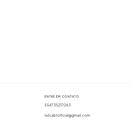
ENTRE EM CONTATO
554735217063
vulcabtoficial@gmail.com