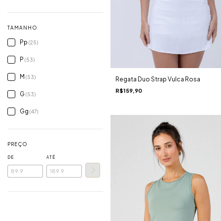
TAMANHO
Pp
(25)
P
(53)
M
(53)
Regata Duo Strap Vulca Rosa
R$159,90
G
(53)
Gg
(47)
PREÇO
DE
ATÉ