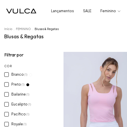
Lançamentos
SALE
Feminino
Início
.
FEMININO
.
Blusas & Regatas
Blusas & Regatas
Filtrar por
COR
Branco
(1)
Preto
(1)
Bailarine
(1)
Eucalipto
(1)
Pacífico
(1)
Royale
(1)