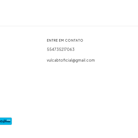
ENTRE EM CONTATO
554735217063
vulcabtoficial@gmail.com