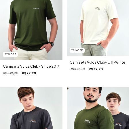
27
%
OFF
27
%
OFF
Camiseta Vulca Club- Off-White
Camiseta Vulca Club - Since 2017
R$109,90
R$79,90
R$109,90
R$79,90