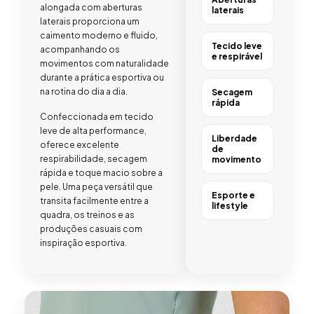
alongada com aberturas
laterais
laterais proporciona um
caimento moderno e fluido,
Tecido leve
acompanhando os
e respirável
movimentos com naturalidade
durante a prática esportiva ou
na rotina do dia a dia.
Secagem
rápida
Confeccionada em tecido
leve de alta performance,
Liberdade
oferece excelente
de
respirabilidade, secagem
movimento
rápida e toque macio sobre a
pele. Uma peça versátil que
Esporte e
transita facilmente entre a
lifestyle
quadra, os treinos e as
produções casuais com
inspiração esportiva.