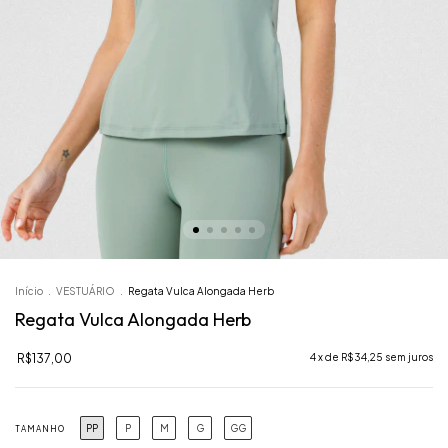
Início
.
VESTUÁRIO
.
Regata Vulca Alongada Herb
Regata Vulca Alongada Herb
R$137,00
4
x de
R$34,25
sem juros
PP
P
M
G
GG
TAMANHO