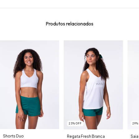
Produtos relacionados
23
%
OFF
29
Shorts Duo
Regata Fresh Branca
Saia