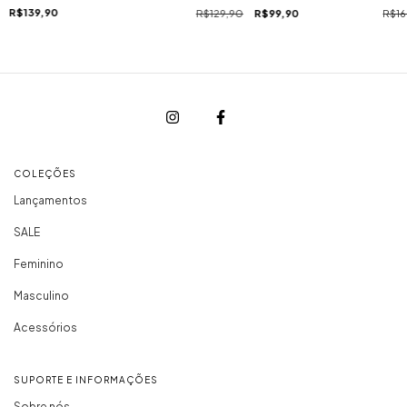
R$139,90
R$129,90
R$99,90
R$16
COLEÇÕES
Lançamentos
SALE
Feminino
Masculino
Acessórios
SUPORTE E INFORMAÇÕES
Sobre nós