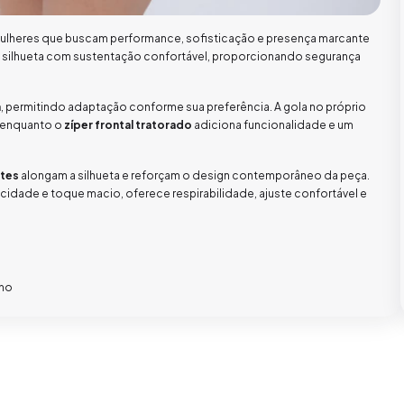
mulheres que buscam performance, sofisticação e presença marcante
a silhueta com sustentação confortável, proporcionando segurança
a
, permitindo adaptação conforme sua preferência. A gola no próprio
, enquanto o
zíper frontal tratorado
adiciona funcionalidade e um
ntes
alongam a silhueta e reforçam o design contemporâneo da peça.
idade e toque macio, oferece respirabilidade, ajuste confortável e
ano