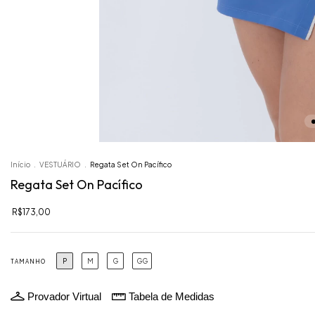
Início
.
VESTUÁRIO
.
Regata Set On Pacífico
Regata Set On Pacífico
R$173,00
P
M
G
GG
TAMANHO
Provador Virtual
Tabela de Medidas