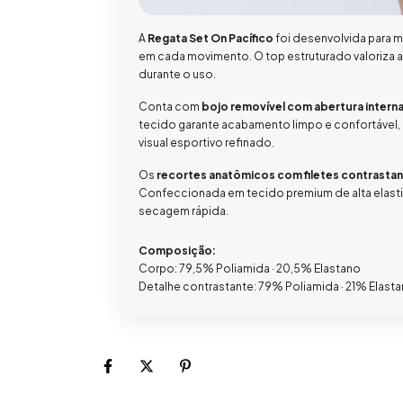
A
Regata Set On Pacífico
foi desenvolvida para 
em cada movimento. O top estruturado valoriza 
durante o uso.
Conta com
bojo removível com abertura intern
tecido garante acabamento limpo e confortável
visual esportivo refinado.
Os
recortes anatômicos com filetes contrasta
Confeccionada em tecido premium de alta elastic
secagem rápida.
Composição:
Corpo: 79,5% Poliamida · 20,5% Elastano
Detalhe contrastante: 79% Poliamida · 21% Elast