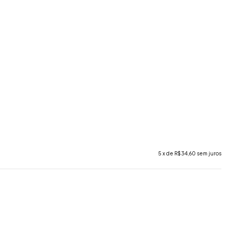
5
x de
R$34,60
sem juros