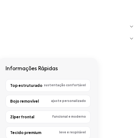
Informações Rápidas
Top estruturado
sustentação confortável
Bojo removível
ajuste personalizado
Zíper frontal
funcional e moderno
Tecido premium
leve e respirável