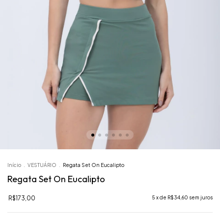
Início
.
VESTUÁRIO
.
Regata Set On Eucalipto
Regata Set On Eucalipto
R$173,00
5
x de
R$34,60
sem juros