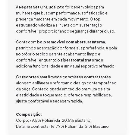
A
Regata Set On Eucalipto
foi desenvolvida para
mulheres que buscam performance, sofisticação e
presença marcante em cada movimento. O top
estruturado valoriza a silhueta com sustentação
confortável, proporcionando segurança durante o uso.
Conta com
bojo removível com abertura interna
,
permitindo adaptação conforme sua preferência. A gola
no próprio tecido garante acabamento limpo e
confortável, enquanto o
zíper frontal tratorado
adiciona funcionalidade e um visual esportivo refinado.
Os
recortes anatômicos com filetes contrastantes
alongam a silhueta e reforçam o design contemporâneo
da peça. Confeccionada em tecido premium de alta
elasticidade e toque macio, oferece respirabilidade,
ajuste confortável e secagem rápida.
Composição:
Corpo: 79,5% Poliamida · 20,5% Elastano
Detalhe contrastante: 79% Poliamida · 21% Elastano