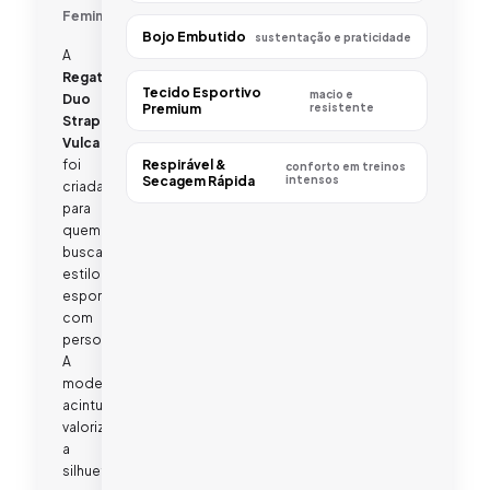
Feminino
Bojo Embutido
sustentação e praticidade
A
Regata
Tecido Esportivo
macio e
Duo
Premium
resistente
Strap
Vulca
foi
Respirável &
conforto em treinos
Secagem Rápida
intensos
criada
para
quem
busca
estilo
esportivo
com
personalidade.
A
modelagem
acinturada
valoriza
a
silhueta,