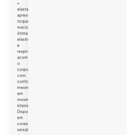
+
elastano),
apresenta
toque
macio,
ótima
elasticidade
e
respirabilidade,
acompanhando
o
corpo
com
conforto
mesmo
em
movimentos
intensos.
Disponível
em
cores
versáteis,