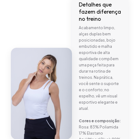
Detalhes que
fazem diferença
no treino
Acabamento limpo,
alças duplas bem
posicionadas, bojo
embutido e malha
esportiva de alta
qualidade compõem
uma peça feita para
durar na rotina de
treinos. Na prática,
você sente o suporte
e o conforto; no
espelho, vê um visual
esportivo elegante e
atual.
Cores e composição:
Rosa: 83% Poliamida
17% Elastano