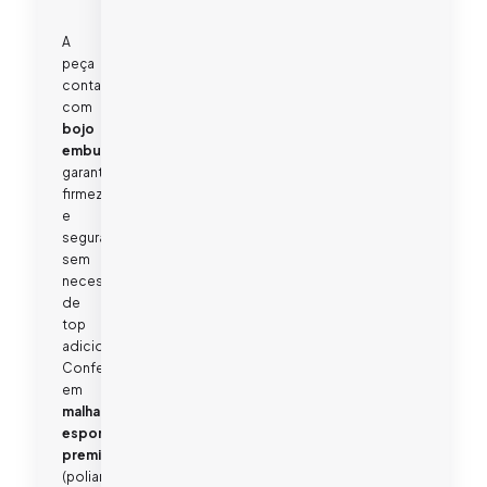
A
peça
conta
com
bojo
embutido
,
garantindo
firmeza
e
segurança
sem
necessidade
de
top
adicional.
Confeccionada
em
malha
esportiva
premium
(poliamida