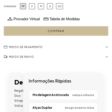
PP
P
M
G
GG
TAMANHO
Provador Virtual
Tabela de Medidas
MEIOS DE PAGAMENTO
MEIOS DE ENVIO
Descrição
Informações Rápidas
Regata
Modelagem Acinturada
realça a silhueta
Duo
Strap
Vulca
Alças Duplas
design moderno Vulca
·