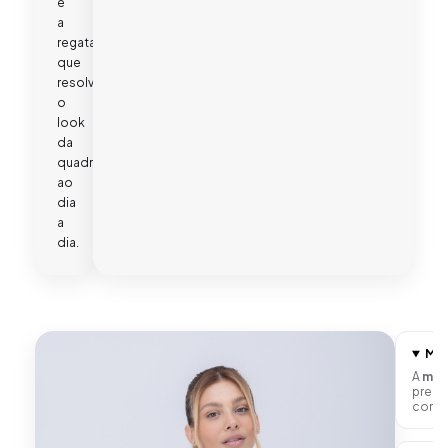
é
a
regata
que
resolve
o
look
da
quadra
ao
dia
a
dia.
Mod
A
mod
preci
corre