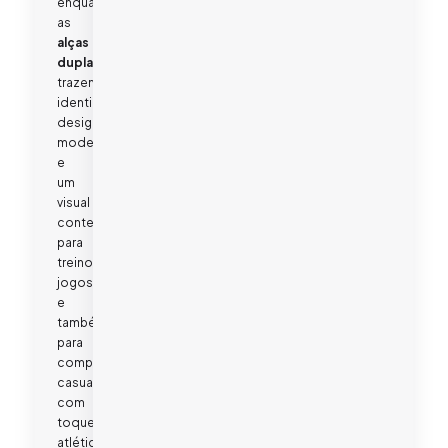
enquanto
as
alças
duplas
trazem
identidade,
design
moderno
e
um
visual
contemporâneo
para
treinos,
jogos
e
também
para
composições
casuais
com
toque
atlético.