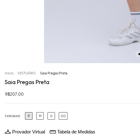
Início
.
VESTUÁRIO
.
Saia Pregas Preta
Saia Pregas Preta
R$207,00
P
M
G
GG
TAMANHO
Provador Virtual
Tabela de Medidas