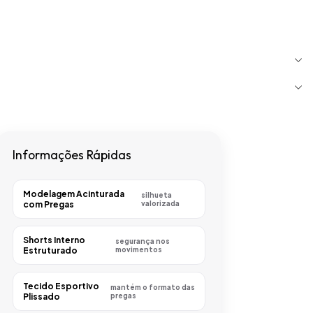
Informações Rápidas
Modelagem Acinturada
silhueta
com Pregas
valorizada
Shorts Interno
segurança nos
Estruturado
movimentos
Tecido Esportivo
mantém o formato das
Plissado
pregas