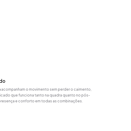
ado
a
acompanham o movimento sem perder o caimento,
sticado que funciona tanto na quadra quanto no pós-
a presença e conforto em todas as combinações.