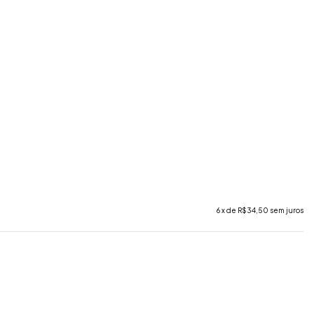
6
x de
R$34,50
sem juros