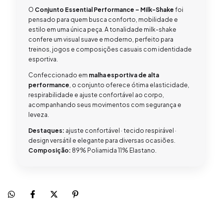
O
Conjunto Essential Performance – Milk-Shake
foi
pensado para quem busca conforto, mobilidade e
estilo em uma única peça. A tonalidade milk-shake
confere um visual suave e moderno, perfeito para
treinos, jogos e composições casuais com identidade
esportiva.
Confeccionado em
malha esportiva de alta
performance
, o conjunto oferece ótima elasticidade,
respirabilidade e ajuste confortável ao corpo,
acompanhando seus movimentos com segurança e
leveza.
Destaques:
ajuste confortável · tecido respirável ·
design versátil e elegante para diversas ocasiões.
Composição:
89% Poliamida 11% Elastano.