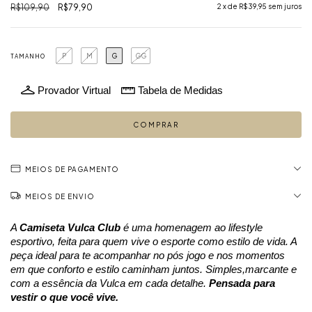
R$109,90
R$79,90
2
x de
R$39,95
sem juros
P
M
G
GG
TAMANHO
Provador Virtual
Tabela de Medidas
MEIOS DE PAGAMENTO
MEIOS DE ENVIO
A 
Camiseta Vulca Club
é uma homenagem ao lifestyle 
esportivo, feita para quem vive o esporte como estilo de vida. A 
peça ideal para te acompanhar no pós jogo e nos momentos 
em que conforto e estilo caminham juntos.
 Simples,marcante e 
com a essência da Vulca em cada detalhe. 
Pensada para 
vestir o que você vive.