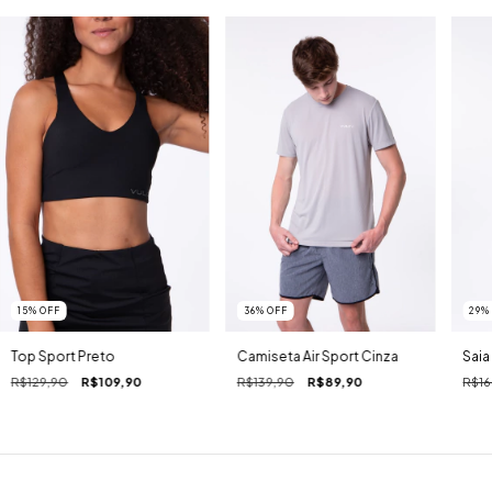
15
%
OFF
36
%
OFF
29
Top Sport Preto
Camiseta Air Sport Cinza
Saia
R$129,90
R$109,90
R$139,90
R$89,90
R$16