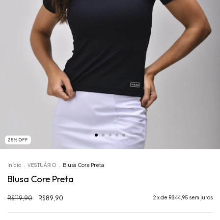
25
%
OFF
Início
.
VESTUÁRIO
.
Blusa Core Preta
Blusa Core Preta
R$119,90
R$89,90
2
x de
R$44,95
sem juros