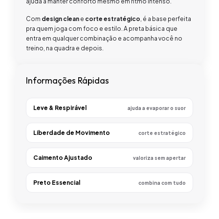
ajuda a manter conforto mesmo em ritmo intenso.
Com
design clean
e
corte estratégico
, é a base perfeita
pra quem joga com foco e estilo. A preta básica que
entra em qualquer combinação e acompanha você no
treino, na quadra e depois.
Informações Rápidas
Leve & Respirável
ajuda a evaporar o suor
Liberdade de Movimento
corte estratégico
Caimento Ajustado
valoriza sem apertar
Preto Essencial
combina com tudo