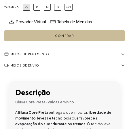
PP
P
M
G
GG
TAMANHO
Provador Virtual
Tabela de Medidas
MEIOS DE PAGAMENTO
MEIOS DE ENVIO
Descrição
Blusa Core Preta · Vulca Feminino
A
Blusa Core Preta
entrega o que importa:
liberdade de
movimento
, leveza e tecnologia que favorece a
evaporação do suor durante os treinos
. O tecido leve